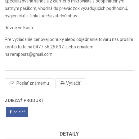
Špecializovaná sandála z čierneho mikrovláka s odopínateľným
pätným pásikom, vhodná do prevádzok vyžadujúcich podhodlnú,
hygienickú a ľahko udržiavateľnú obuv
Rôzne veľkosti
Pre vyžiadanie cenovej ponuky alebo objednanie tovaru nás prosím
kontaktujte na 047 / 56 25 837, alebo emailom
na remposrs@gmail.com
Poslať známemu
Vytlačiť
ZDIEĽAŤ PRODUKT
Zdieľať
DETAILY