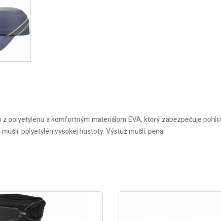
vkou z polyetylénu a komfortným materiálom EVA, ktorý zabezpečuje pohl
 mušlí: polyetylén vysokej hustoty. Výstuž mušlí: pena.